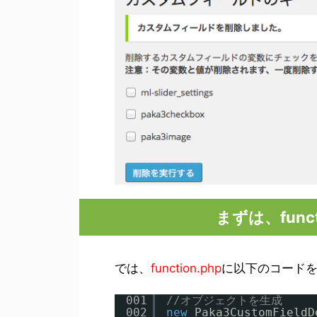
まずは、func
では、
function.php
に以下のコード
001
//オブジェクトを生成
002
new
Paka3CustomFieldD