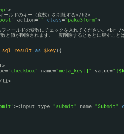
ap"
>
フィールドのキー（変数）を削除する</h2>
post"
action=
""
class
=
"paka3form"
>
フィールドの変数にチェックを入れてください。<br />
変数と値が削除されます、一度削除するともとに戻すことはでき
_sql_result
as
$key
){
l>
pe=
"checkbox"
name=
"meta_key[]"
value=
"{$key}
/li>
bmit"
><input type=
"submit"
name=
"Submit"
clas