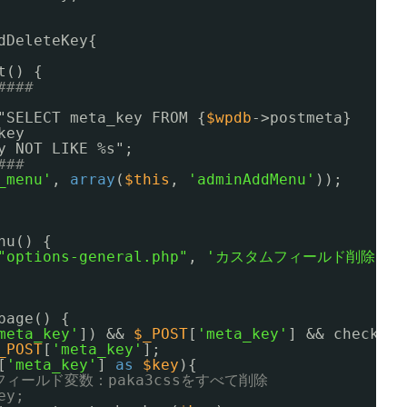
dDeleteKey{
t() {
####
"SELECT meta_key FROM {
$wpdb
->postmeta}
key
y NOT LIKE %s";
###
_menu'
, 
array
(
$this
, 
'adminAddMenu'
));
nu() {
"options-general.php"
, 
'カスタムフィールド削除'
, 
page() {
meta_key'
]) && 
$_POST
[
'meta_key'
] && check_ad
_POST
[
'meta_key'
];
[
'meta_key'
] 
as
$key
){
フィールド変数：paka3cssをすべて削除
ey;