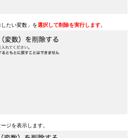
除したい変数」を
選択して削除を実行します
。
セージを表示します。