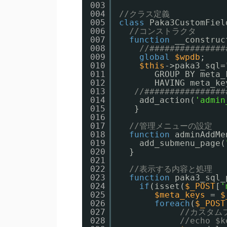
003
004
//クラス定義
005
class
Paka3CustomFiel
006
//コンストラクタ
007
function
__construc
008
//###############
009
global
$wpdb
;
010
$this
->paka3_sql=
011
GROUP BY meta_
012
HAVING meta_ke
013
//################
014
add_action(
'admin
015
}
016
017
//管理メニューの設定
018
function
adminAddMe
019
add_submenu_page(
020
}
021
022
//表示する内容と処理
023
function
paka3_sql_
024
if
(isset(
$_POST
[
'
025
$meta_keys
= 
$
026
foreach
(
$_POST
027
//カスタム
028
//echo $k