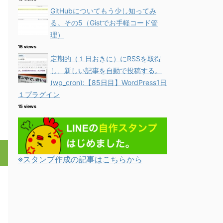
GitHubについてもう少し知ってみ
る。その5（Gistでお手軽コード管
理）
15 views
定期的（１日おきに）にRSSを取得
し、新しい記事を自動で投稿する。
(wp_cron):【85日目】WordPress1日
１プラグイン
15 views
※スタンプ作成の記事はこちらから