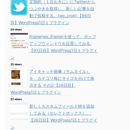
定期的（１日おきに）にTwitterから
つぶやきを取得し、新しい記事を自
動で投稿する。(wp_cron):【86日
目】WordPress1日１プラグイン
29 views
iframe(wp_iframe)を使って、ポップ
アップウィンドウを設置してみる:
【93日目】WordPress1日１プラグイ
ン
25 views
アイキャッチ画像（サムネイル）
を、カテゴリ毎にサイズを分けて表
示する その2:【24日目】
WordPress1日１プラグイン
22 views
新しくカスタムフィールド枠を追加
してみる（セレクトボックス）。:
【26日目】WordPress1日１プラグイ
ン