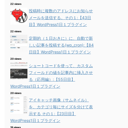
22 views
投稿時に複数のアドレスにお知らせ
メールを送信する。その１:【43日
目】WordPress1日１プラグイン
22 views
定期的（１日おきに）に、自動で新
しい記事を投稿する(wp_cron):【84
日目】WordPress1日１プラグイン
20 views
ショートコードを使って、カスタム
フィールドの値を記事内に挿入させ
る（応用編）:【55日目】
WordPress1日１プラグイン
20 views
アイキャッチ画像（サムネイル）
を、カテゴリ毎にサイズを分けて表
示する その１:【23日目】
WordPress1日１プラグイン
19 views