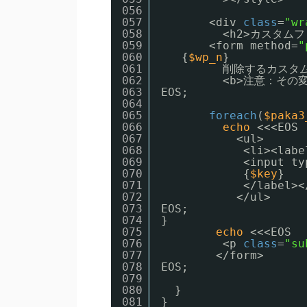
056
057
<div 
class
=
"wr
058
<h2>カスタム
059
<form method=
"
060
{
$wp_n
}
061
削除するカスタム
062
<b>注意：その
063
EOS;
064
065
foreach
(
$paka3
066
echo
<<<EOS
067
<ul>
068
<li><labe
069
<input ty
070
{
$key
}
071
</label><
072
</ul>
073
EOS;
074
}
075
echo
<<<EOS
076
<p 
class
=
"su
077
</form>
078
EOS;
079
080
}
081
}