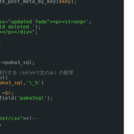
te_post_meta_by_key(
$key
);
ss="updated fade"><p><strong>'
;
ld deleted.'
);
></p></div>"
;
い
->paka3_sql;
を実行する（select文のみ）の処理
ol(
aka3_sql
,
'\_%'
)
=
$r
;
field(
'paka3sql'
);
ext/css"
><!--
,