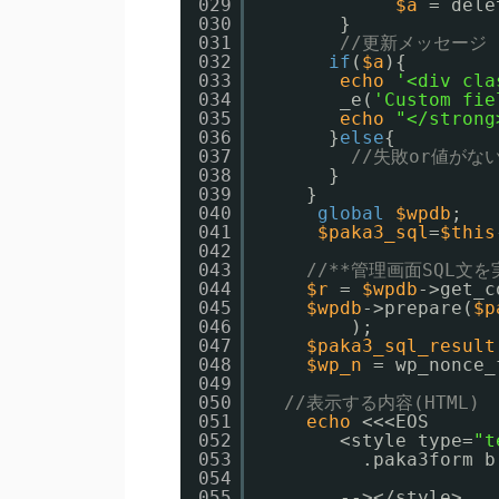
029
$a
= dele
030
}
031
//更新メッセージ
032
if
(
$a
){
033
echo
'<div cla
034
_e(
'Custom fie
035
echo
"</strong
036
}
else
{
037
//失敗or値がな
038
}
039
}
040
global
$wpdb
;
041
$paka3_sql
=
$this
042
043
//**管理画面SQL文
044
$r
= 
$wpdb
->get_c
045
$wpdb
->prepare(
$p
046
);
047
$paka3_sql_result
048
$wp_n
= wp_nonce_
049
050
//表示する内容(HTML)
051
echo
<<<EOS
052
<style type=
"t
053
.paka3form b
054
055
--></style>