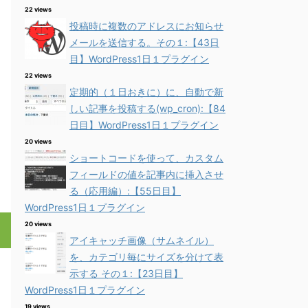
22 views
投稿時に複数のアドレスにお知らせ
メールを送信する。その１:【43日
目】WordPress1日１プラグイン
22 views
定期的（１日おきに）に、自動で新
しい記事を投稿する(wp_cron):【84
日目】WordPress1日１プラグイン
20 views
ショートコードを使って、カスタム
フィールドの値を記事内に挿入させ
る（応用編）:【55日目】
WordPress1日１プラグイン
20 views
アイキャッチ画像（サムネイル）
を、カテゴリ毎にサイズを分けて表
示する その１:【23日目】
WordPress1日１プラグイン
19 views