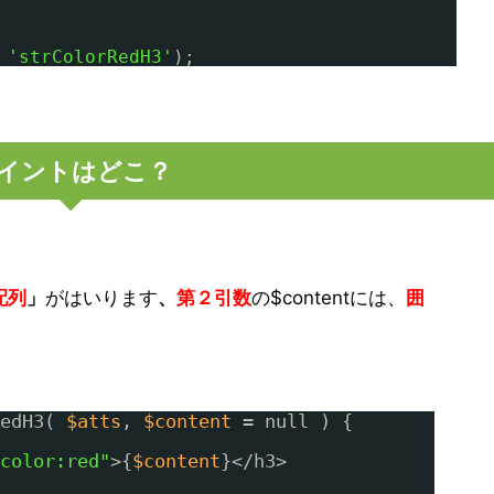
 
'strColorRedH3'
);
イントはどこ？
配列
」
がはいります
、
第２引数
の$contentには、
囲
edH3( 
$atts
, 
$content
= null ) {
color:red"
>{
$content
}</h3>