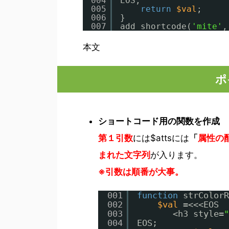
004
EOS;
005
return
$val
;
006
}
007
add_shortcode(
'mite'
,
本文
ポ
ショートコード用の関数を作成
第１引数
には$attsには
「
属性の
まれた文字列
が入ります。
※引数は順番が大事。
001
function
strColorR
002
$val
=<<<EOS
003
<h3 style=
"
004
EOS;