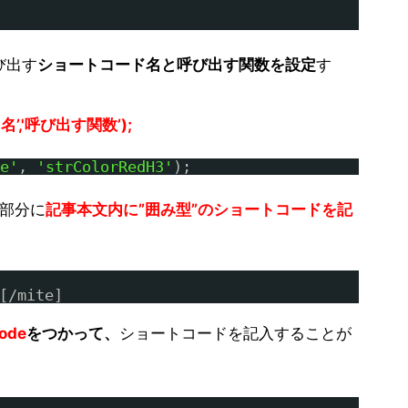
び出す
ショートコード名と呼び出す関数を設定
す
名’,'呼び出す関数’);
e'
, 
'strColorRedH3'
);
部分に
記事本文内に”囲み型”のショートコードを記
/mite]
code
をつかって、
ショートコードを記入することが