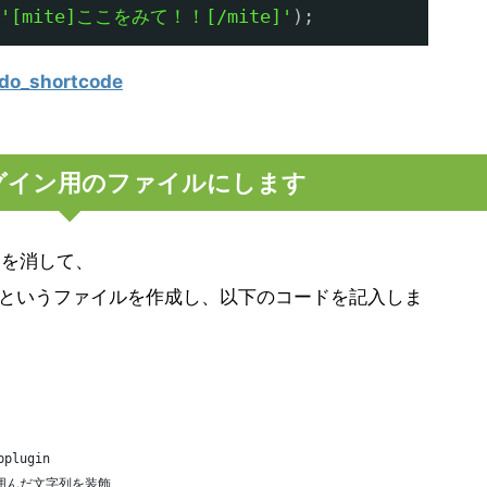
'[mite]ここをみて！！[/mite]'
);
o_shortcode
グイン用のファイルにします
ードを消して、
というファイルを作成し、以下のコードを記入しま
pplugin
て、囲んだ文字列を装飾