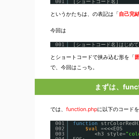
001
[ショートコード名]
というかたちは、の表記は「
自己完
今回は
001
[ショートコード名]はじめて
とショートコードで挟み込む形を「
で、今回はこっち。
まずは、func
では、
function.php
に以下のコード
001
function
strColorRedH
002
$val
=<<<EOS
003
<h3 style=
"col