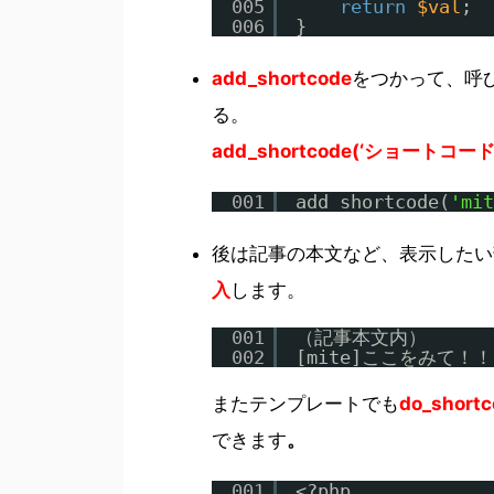
005
return
$val
;
006
}
add_shortcode
をつかって、呼
る。
add_shortcode(‘ショートコード
001
add_shortcode(
'mit
後は記事の本文など、表示したい
入
します。
001
（記事本文内）
002
[mite]ここをみて！！[
またテンプレートでも
do_short
できます
。
001
<?php