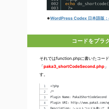
002
echo
do_shortcode(
003
?>
※
WordPress Codex 日本語版：d
コードをプラ
それではfunction.phpに書いたコ
「
paka3_shortCodeSecond.php
」
す。
<?php
/*
Plugin Name: Paka3ShortCodeSecond
Plugin URI: http://www.paka3.com/w
Description: ショートコードを書い