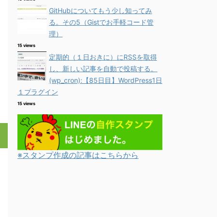
GitHubについてもう少し知ってみ
る。その5（Gistでお手軽コード管
理）
15 views
定期的（１日おきに）にRSSを取得
し、新しい記事を自動で投稿する。
(wp_cron):【85日目】WordPress1日
１プラグイン
15 views
※スタンプ作成の記事はこちらから