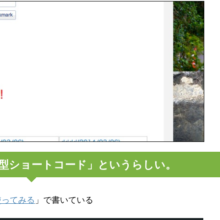
型ショートコード」というらしい。
使ってみる
」で書いている