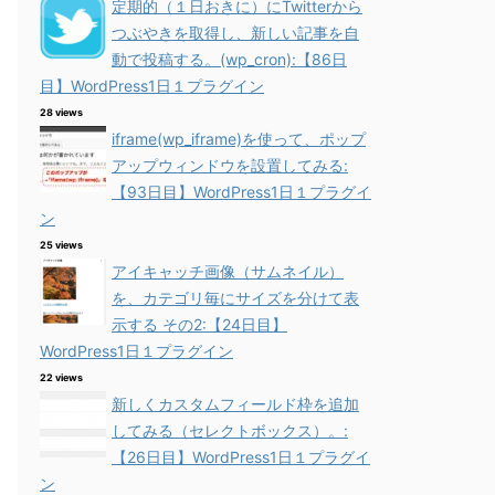
定期的（１日おきに）にTwitterから
つぶやきを取得し、新しい記事を自
動で投稿する。(wp_cron):【86日
目】WordPress1日１プラグイン
28 views
iframe(wp_iframe)を使って、ポップ
アップウィンドウを設置してみる:
【93日目】WordPress1日１プラグイ
ン
25 views
アイキャッチ画像（サムネイル）
を、カテゴリ毎にサイズを分けて表
示する その2:【24日目】
WordPress1日１プラグイン
22 views
新しくカスタムフィールド枠を追加
してみる（セレクトボックス）。:
【26日目】WordPress1日１プラグイ
ン