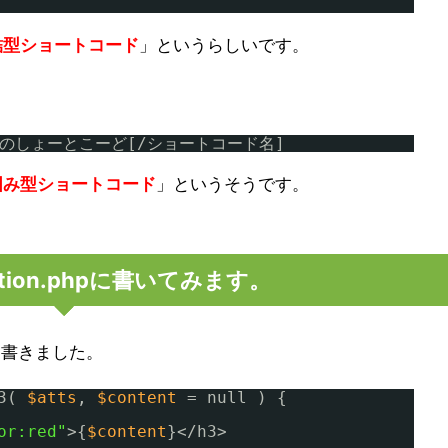
結型ショートコード
」というらしいです。
のしょーとこーど[/ショートコード名]
囲み型ショートコード
」というそうです。
tion.phpに書いてみます。
を書きました。
3( 
$atts
, 
$content
= null ) {
or:red"
>{
$content
}</h3>